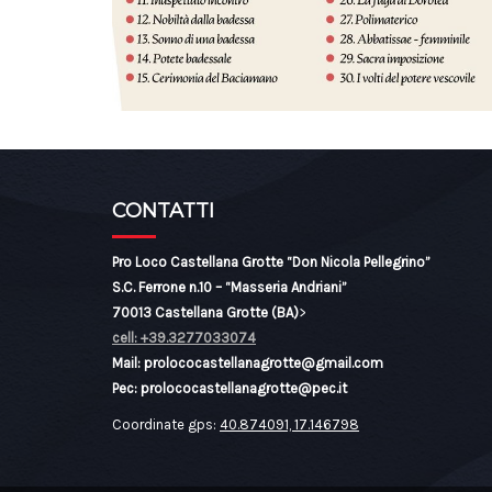
CONTATTI
Pro Loco Castellana Grotte “Don Nicola Pellegrino”
S.C. Ferrone n.10 – “Masseria Andriani”
70013 Castellana Grotte (BA)
>
cell: +39.3277033074
Mail: prolococastellanagrotte@gmail.com
Pec: prolococastellanagrotte@pec.it
Coordinate gps:
40.874091, 17.146798