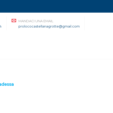
MANDACI UNA EMAIL
4
prolococastellanagrotte@gmail.com
Badessa