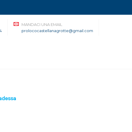
MANDACI UNA EMAIL
4
prolococastellanagrotte@gmail.com
Badessa