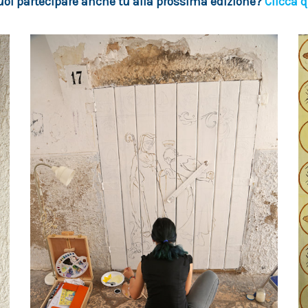
uoi partecipare anche tu alla prossima edizione?
Clicca q