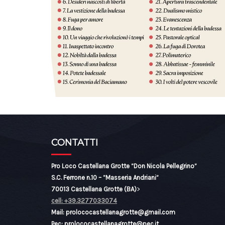
CONTATTI
Pro Loco Castellana Grotte “Don Nicola Pellegrino”
S.C. Ferrone n.10 – “Masseria Andriani”
70013 Castellana Grotte (BA)
>
cell: +39.3277033074
Mail: prolococastellanagrotte@gmail.com
Pec: prolococastellanagrotte@pec.it