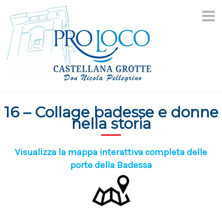
Salta
al
contenuto
16 – Collage badesse e donne
nella storia
Visualizza la mappa interattiva completa delle
porte della Badessa