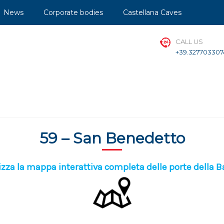
News
Corporate bodies
Castellana Caves
CALL US
+39.327703307
59 – San Benedetto
izza la mappa interattiva completa delle porte della 