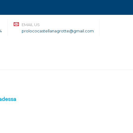
EMAIL US
4
prolococastellanagrotte@gmail.com
Badessa