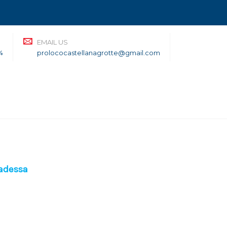
EMAIL US
4
prolococastellanagrotte@gmail.com
Badessa