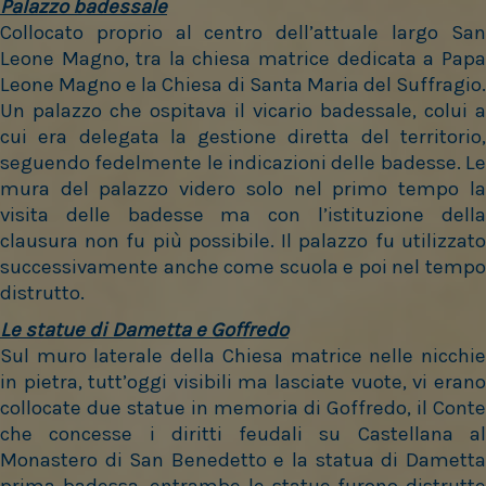
Palazzo badessale
Collocato proprio al centro dell’attuale largo San
Leone Magno, tra la chiesa matrice dedicata a Papa
Leone Magno e la Chiesa di Santa Maria del Suffragio.
Un palazzo che ospitava il vicario badessale, colui a
cui era delegata la gestione diretta del territorio,
seguendo fedelmente le indicazioni delle badesse. Le
mura del palazzo videro solo nel primo tempo la
visita delle badesse ma con l’istituzione della
clausura non fu più possibile.
Il palazzo fu utilizzato
successivamente anche come scuola e poi nel tempo
distrutto.
Le statue di Dametta e Goffredo
Sul muro laterale della Chiesa matrice nelle nicchie
in pietra, tutt’oggi visibili ma lasciate vuote, vi erano
collocate due statue in memoria di Goffredo, il Conte
che concesse i diritti feudali su Castellana al
Monastero di San Benedetto e la statua di Dametta
prima badessa, entrambe le statue furono distrutte