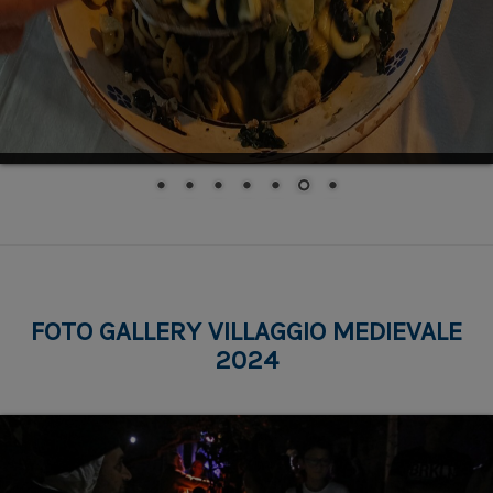
9 - Il dono
WhatsApp Image 2025-05-31 at 23.21.39
Via Sant'Onofrio
10 – Un viaggio che rivoluzionò i tempi
Vico Pascale, 1
FOTO GALLERY VILLAGGIO MEDIEVALE
2024
11 - Badessa - Inaspettato incontro
Vico Pascale, 5
12 - Nobiltà dalla badessa anastasia
Via de Consulibus
13 - Sonno Di Una Badessa