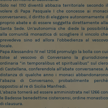
Solo nel 1110 diventò abbazia territoriale secondo il
volere di Papa Pasquale I che concesse ai monaci
conversanesi, il diritto di eleggere autonomamente il
proprio abate e di essere soggetta direttamente alla
Santa Sede. Un’autonomia che diede la possibilità
alla comunità monastica di sciogliere il vincolo che
prevedeva sino ad allora l’obbedienza al vescovo
locale.
Papa Alessandro IV nel 1256 promulgo la bolla con cui
tolse al vescovo di Conversano la giurisdizione
ordinaria “in temporalibus et spiritualibus” sul clero
di Castellana, conferendola all’abate conversanese. A
distanza di qualche anno i monaci abbandonarono
l’abazia di Conversano, probabilmente perchè
oppostisi al re di Sicilia Manfredi.
L’abazia tornerà ad essere amministrata nel 1266 con
le Badesse benedettine cistercensi, ordine monastico
di clausura.