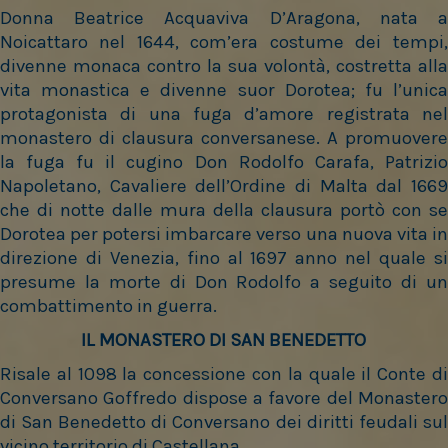
Donna Beatrice Acquaviva D’Aragona, nata a
Noicattaro nel 1644, com’era costume dei tempi,
divenne monaca contro la sua volontà, costretta alla
vita monastica e divenne suor Dorotea; fu l’unica
protagonista di una fuga d’amore registrata nel
monastero di clausura conversanese. A promuovere
la fuga fu il cugino Don Rodolfo Carafa, Patrizio
Napoletano, Cavaliere dell’Ordine di Malta dal 1669
che di notte dalle mura della clausura portò con se
Dorotea per potersi imbarcare verso una nuova vita in
direzione di Venezia, fino al 1697 anno nel quale si
presume la morte di Don Rodolfo a seguito di un
combattimento in guerra.
IL MONASTERO DI SAN BENEDETTO
Risale al 1098 la concessione con la quale il Conte di
Conversano Goffredo dispose a favore del Monastero
di San Benedetto di Conversano dei diritti feudali sul
vicino territorio di Castellana.