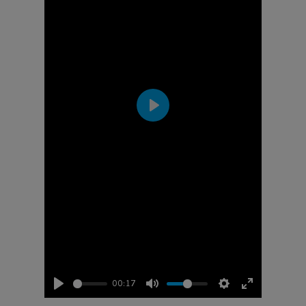
38 - Sospiro della piccola badessa
Via Macerasa
Play
39 - La forza (è femmina)
Vico Giammarino, 24
40 - Porta dai cento occhi
Via San Jacopo, 10
00:17
41 - Lettere della Badessa II
Video edizione 2025
Via San Jacopo, 20