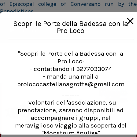
of Episcopal college of Conversano run by the
Benedictines.
Scopri le Porte della Badessa con la
Pro Loco
Il Baciamano antico ricettario (ita)
"Scopri le Porte della Badessa con la
Pro Loco:
HISTORICAL NOTES
- contattando il
3277033074
- manda una mail a
prolococastellanagrotte@gmail.com
-------
I volontari dell'associazione, su
prenotazione, saranno disponibili ad
accompagnare i gruppi, nel
meraviglioso viaggio alla scoperta del
Play
"Monstrum Apuliae"