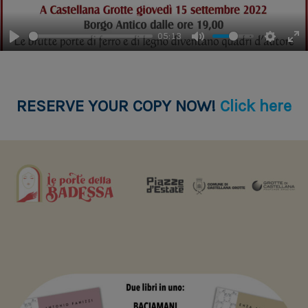
This will close in
3
seconds
05:13
RESERVE YOUR COPY NOW!
Click here