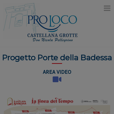
Skip
modal-check
to
content
Progetto Porte della Badessa
AREA VIDEO