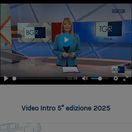
Play
30 - I Volti Del Potere Vescovile
Via Castello
02:36
31 - Profondo Mistero
Via Castello
Video Intro 5° edizione 2025
32 - Cure Badessali
Via Castello
33 – Il Lume della Badessa
Via Macerasa