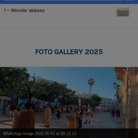
1 – Wonder abbess
Via Don Cristoforo
2 – Badessa Manager
FOTO GALLERY 2025
Via Don Cristoforo
3 - Omaggi alla Badessa
Via Don Cristoforo
4 – Lettere della Badessa
Via Don Cristoforo
WhatsApp Image 2025-06-02 at 00.18.13