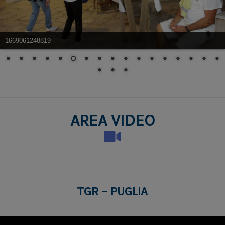
26 - La Fuga Di Dorotea
Via Don Pietro Giannuzzi
AREA VIDEO
27 - Polimaterico
Via Don Pietro Giannuzzi
TGR – PUGLIA
28 - Abbātissa-Ae, Femminile
Via Don Pietro Giannuzzi
29 - Sacra Imposizione
Via Don Pietro Giannuzzi