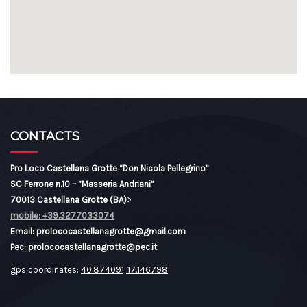
CONTACTS
Pro Loco Castellana Grotte “Don Nicola Pellegrino”
SC Ferrone n.10 – “Masseria Andriani”
70013 Castellana Grotte (BA)
>
mobile: +39.3277033074
Email: prolococastellanagrotte@gmail.com
Pec: prolococastellanagrotte@pec.it
gps coordinates:
40.874091, 17.146798