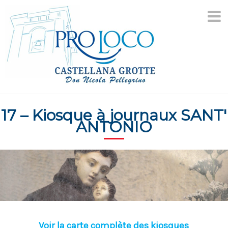
Aller
au
contenu
17 – Kiosque à journaux SANT'
ANTONIO
Voir la carte complète des kiosques