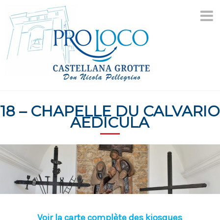
Aller
au
contenu
18 – CHAPELLE DU CALVARIO
AEDICULA
Voir la carte complète des kiosques