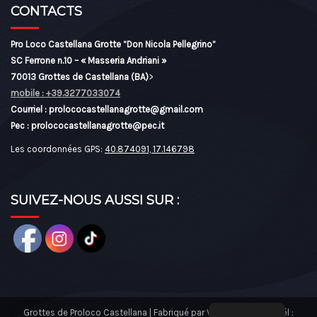
CONTACTS
Pro Loco Castellana Grotte “Don Nicola Pellegrino”
SC Ferrone n.10 – « Masseria Andriani »
70013 Grottes de Castellana (BA)
>
mobile : +39.3277033074
Courriel : prolococastellanagrotte@gmail.com
Pec : prolococastellanagrotte@pec.it
Les coordonnées GPS:
40.874091, 17.146798
SUIVEZ-NOUS AUSSI SUR :
Grottes de Proloco Castellana | Fabriqué par V&G Technology Tél :