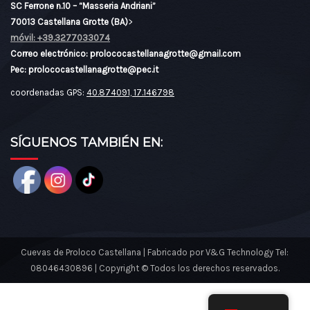
SC Ferrone n.10 – “Masseria Andriani”
70013 Castellana Grotte (BA)
>
móvil: +39.3277033074
Correo electrónico: prolococastellanagrotte@gmail.com
06 - EDICOLA MADONNA DELLA VETRANA
Pec: prolococastellanagrotte@pec.it
Vico Don Giovanni Bosco
coordenadas GPS:
40.874091, 17.146798
07 - EDICOLA DEL CROCIFISSO
SÍGUENOS TAMBIÉN EN:
Por la Piazza Vecchia
08 - EDICOLA SAN PIO DA PIETRELCINA
Vía Otranto
Cuevas de Proloco Castellana | Fabricado por V&G Technology Tel:
08046430896 | Copyright © Todos los derechos reservados.
09 - EDICOLA MADONNA DELL’IMMACOLATA
Por Andrea Angiulli