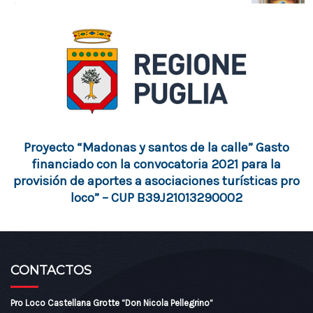
Vía Madonna degli Angeli
02 - EDICOLA MADONNA DELLA VETRANA
Vía Brindisi
03 - EDICOLA MADONNA DELLA MADIA
Proyecto “Madonas y santos de la calle” Gasto
Vía Apulia
financiado con la convocatoria 2021 para la
provisión de aportes a asociaciones turísticas pro
loco” – CUP B39J21013290002
04 - EDICOLA A DEVOZIONE
Vía Don Pietro Giannuzzi
CONTACTOS
05 - EDICOLA MADONNA DEL CARMINE
Pro Loco Castellana Grotte “Don Nicola Pellegrino”
Vía de Consulibus